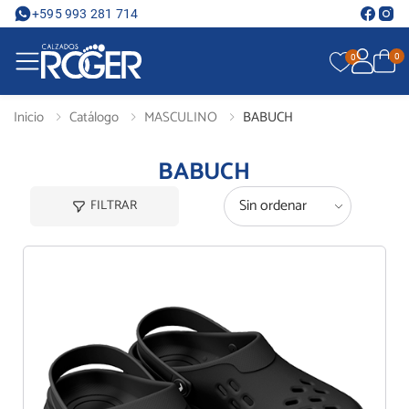
+595 993 281 714
0
0
Inicio
Catálogo
MASCULINO
BABUCH
BABUCH
FILTRAR