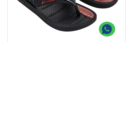
Rider Sprint Thong Kids
Cod: 12033
Gs. 64.900 ------
Caja con 12 pares
Gs. 778.800
Ver Producto